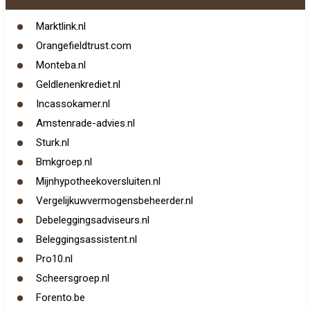
Marktlink.nl
Orangefieldtrust.com
Monteba.nl
Geldlenenkrediet.nl
Incassokamer.nl
Amstenrade-advies.nl
Sturk.nl
Bmkgroep.nl
Mijnhypotheekoversluiten.nl
Vergelijkuwvermogensbeheerder.nl
Debeleggingsadviseurs.nl
Beleggingsassistent.nl
Pro10.nl
Scheersgroep.nl
Forento.be