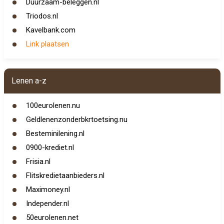
Duurzaam-beleggen.nl
Triodos.nl
Kavelbank.com
Link plaatsen
Lenen a-z
100eurolenen.nu
Geldlenenzonderbkrtoetsing.nu
Besteminilening.nl
0900-krediet.nl
Frisia.nl
Flitskredietaanbieders.nl
Maximoney.nl
Independer.nl
50eurolenen.net