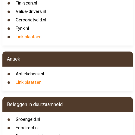
Fin-scan.nl
Value-drivers.nl
Gercorietveld.nl
Fynk.nl
Link plaatsen
Antiek
Antiekcheck.nl
Link plaatsen
Beleggen in duurzaamheid
Groengeld.nl
Ecodirect.nl